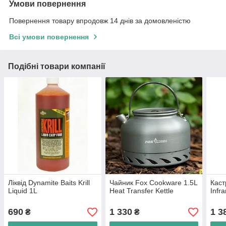
Умови повернення
Повернення товару впродовж 14 днів за домовленістю
Всі умови повернення
Подібні товари компанії
Ліквід Dynamite Baits Krill
Чайник Fox Cookware 1.5L
Каст
Liquid 1L
Heat Transfer Kettle
Infr
690
1 330
1 3
₴
₴