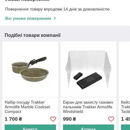
Повернення товару впродовж 14 днів за домовленістю
Всі умови повернення
Подібні товари компанії
Набір посуду Trakker
Екран для захисту газових
Кейс
Armolife Marble Cookset
пальників Trakker Armolife
Trak
Compact
Windshield
Tack
1 700
990
1 4
₴
₴
Купити
Купити