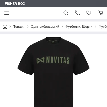
FISHER BOX
Товари
Одяг рибальський
Футболки, Шорти
Футбо