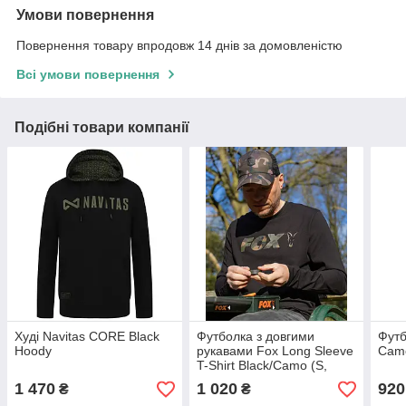
Умови повернення
Повернення товару впродовж 14 днів за домовленістю
Всі умови повернення
Подібні товари компанії
Худі Navitas CORE Black
Футболка з довгими
Футб
Hoody
рукавами Fox Long Sleeve
Camo
T-Shirt Black/Camo (S,
XXL)
1 470
1 020
920
₴
₴