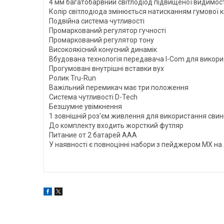
4 мм багатобарвний світлодіод підвищеної видимості
Колір світлодіода змінюється натисканням гумової к
Подвійна система чутливості
Промаркований регулятор гучності
Промаркований регулятор тону
Високоякісний конусний динамік
Вбудована технологія передавача I-Com для викор
Прогумовані внутрішні вставки вух
Ролик Tru-Run
Важільний перемикач має три положення
Система чутливості D-Tech
Безшумне увімкнення
1 зовнішній роз'єм живлення для використання свинг
До комплекту входить жорсткий футляр
Питание от 2 батарей ААА
У наявності є повноцінні набори з пейджером MX на 2