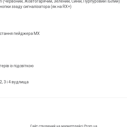
 (Червоний, Жовтогарячий, Зелений, Синій, Пурпуровий і Білий)
нопки ззаду сигналізатора (як на RX+)
истання пейджера MX
ерів із підсвіткою
, 3 і 4 вудлища
Сайт створений на маркетплейсі
Prom.ua