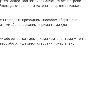
sten Coated Hooklink випрямляється без потреби
ійкість до стирання та матова поверхня з низькою
ядженню падати природним способом, зберігаючи
великими збалансованими приманками для
анки або оснастки з декількома компонентами — точно
зеро або річище річки. створення смертельно