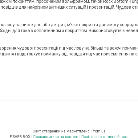
важкім покриттям, просоченим вольфрамом, гачок Rock Bottom Tung
повідців для найрізноманітніших ситуацій і презентацій. Чудова ст
для лову на чисте дно або детрит, м'яке покриття дає змогу спор
обхідні для гака з обплетенням з покриттям. Використовуйте з не
орення чудової презентації під час лову на більші та важчі прим
дання і відштовхує приманку від повідця під час приземлення на о
Сайт створений на маркетплейсі
Prom.ua
FISHER BOX |
Поскаржитися на контент
|
Політика конфіденційності