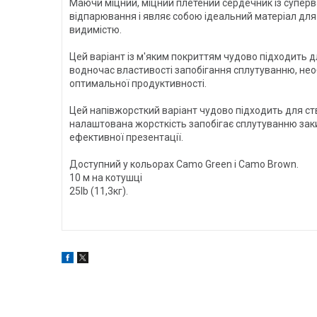
Маючи міцний, міцний плетений сердечник із супер
відпарювання і являє собою ідеальний матеріал для 
видимістю.
Цей варіант із м'яким покриттям чудово підходить 
водночас властивості запобігання сплутуванню, не
оптимальної продуктивності.
Цей напівжорсткий варіант чудово підходить для ств
налаштована жорсткість запобігає сплутуванню заки
ефективної презентації.
Доступний у кольорах Camo Green і Camo Brown.
10 м на котушці
25lb (11,3кг).