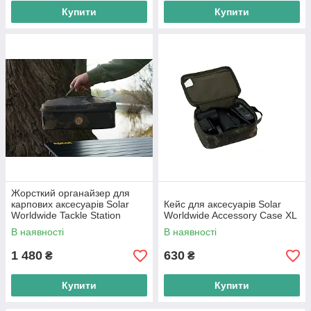
Купити
Купити
Жорсткий органайзер для
карпових аксесуарів Solar
Кейс для аксесуарів Solar
Worldwide Tackle Station
Worldwide Accessory Case XL
Large
В наявності
В наявності
1 480
630
₴
₴
Купити
Купити