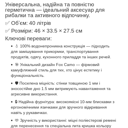
Універсальна, надійна та повністю
герметична — ідеальний аксесуар для
рибалки та активного відпочинку.
✅ Обʼєм: 40 літрів
✅ Розміри: 46 × 33.5 × 27.5 см
Ключові переваги:
💧 100% водонепроникна конструкція — підходить
для замішування прикормки, транспортування
продуктів, одягу, кухонного приладдя та інших речей.
🎯 Унікальний дизайн Fox Camo — фірмовий
камуфляжний стиль для тих, хто цінує естетику і
функціональність.
🛡️ Посилена міцність: стінки товщиною 1 мм і
зносостійке дно 1.5 мм витримують навантаження та
агресивне використання.
🔒 Надійна фурнітура: високоякісні 10-мм блискавки з
ергономічними язичками для зручного відкривання
навіть у рукавичках.
🫶 Зручність у використанні: міцні поліестерові ремені
для перенесення та спеціальна литa кришка кольору