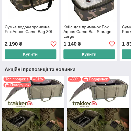
Сумка водонепроникна
Кейс для приманок Fox
Сум
Fox Aquos Camo Bag 30L
Aquos Camo Bait Storage
Fox 
Large
2 190
1 140
1 8
₴
₴
Купити
Купити
Акційні пропозиції та новинки
Топ продажів
–51%
–50%
Подарунок
Подарунок