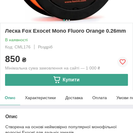
Леска Fox Exocet Mono Fluoro Orange 0.26mm
В наявності
Код: CML176
Роздріб
850
₴
Мінімальна сума замовлення на сайті — 1 000 ₴
Купити
Опис
Характеристики
Доставка
Оплата
Умови п
Опис
Створена на основі неймовірно популярної монофільної
волосіні Exocet для дальніх закидів