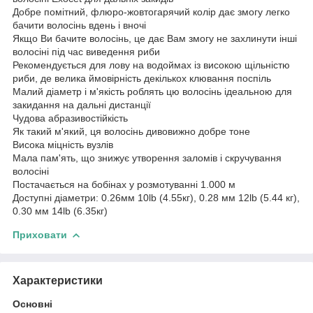
Добре помітний, флюро-жовтогарячий колір дає змогу легко
бачити волосінь вдень і вночі
Якщо Ви бачите волосінь, це дає Вам змогу не захлинути інші
волосіні під час виведення риби
Рекомендується для лову на водоймах із високою щільністю
риби, де велика ймовірність декількох клювання поспіль
Малий діаметр і м'якість роблять цю волосінь ідеальною для
закидання на дальні дистанції
Чудова абразивостійкість
Як такий м'який, ця волосінь дивовижно добре тоне
Висока міцність вузлів
Мала пам'ять, що знижує утворення заломів і скручування
волосіні
Постачається на бобінах у розмотуванні 1.000 м
Доступні діаметри: 0.26мм 10lb (4.55кг), 0.28 мм 12lb (5.44 кг),
0.30 мм 14lb (6.35кг)
Приховати
Характеристики
Основні