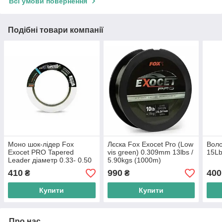
Всі умови повернення
Подібні товари компанії
Моно шок-лідер Fox
Лєска Fox Exocet Pro (Low
Воло
Exocet PRO Tapered
vis green) 0.309mm 13lbs /
15L
Leader діаметр 0.33- 0.50
5.90kgs (1000m)
мм
410
990
400
₴
₴
Купити
Купити
Про нас