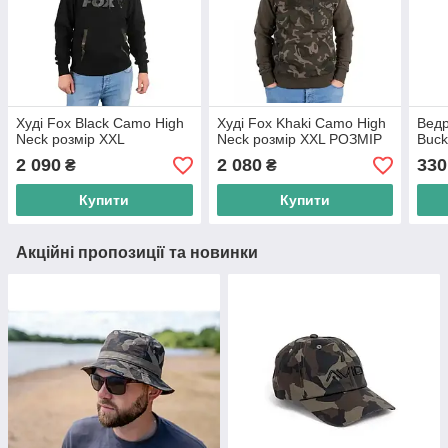
Худі Fox Black Camo High
Худі Fox Khaki Camo High
Ведр
Neck розмір XXL
Neck розмір XXL РОЗМІР
Buck
2 090
2 080
330
₴
₴
Купити
Купити
Акційні пропозиції та новинки