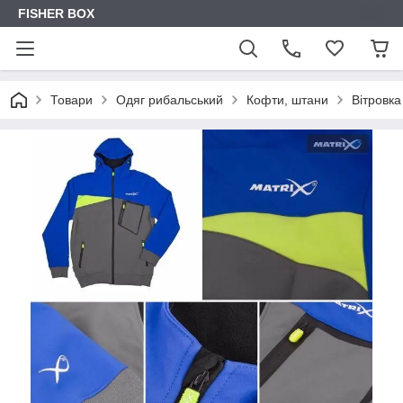
FISHER BOX
Товари
Одяг рибальський
Кофти, штани
Вітровка